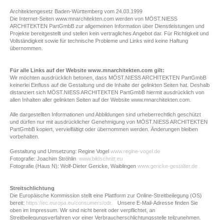
Architektengesetz Baden-Württemberg vom 24.03.1999
Die Internet-Seiten www.mnarchitekten.com werden von MÖST.NIESS
ARCHITEKTEN PartGmbB zur allgemeinen Information über Dienstleistungen und
Projekte bereitgestellt und stellen kein vertragliches Angebot dar. Für Richtigkeit und
Vollständigkeit sowie für technische Probleme und Links wird keine Haftung
übernommen.
Für alle Links auf der Website www.mnarchitekten.com gilt:
Wir möchten ausdrücklich betonen, dass MÖST.NIESS ARCHITEKTEN PartGmbB
keinerlei Einfluss auf die Gestaltung und die Inhalte der gelinkten Seiten hat. Deshalb
distanziert sich MÖST.NIESS ARCHITEKTEN PartGmbB hiermit ausdrücklich von
allen Inhalten aller gelinkten Seiten auf der Website www.mnarchitekten.com.
Alle dargestellten Informationen und Abbildungen sind urheberrechtlich geschützt
und dürfen nur mit ausdrücklicher Genehmigung von MÖST.NIESS ARCHITEKTEN
PartGmbB kopiert, vervielfältigt oder übernommen werden. Änderungen bleiben
vorbehalten.
Gestaltung und Umsetzung: Regine Vogel
www.regine-vogel.de
Fotografie: Joachim Ströhlin
www.bildschnitt.eu
Fotografie (Haus N): Wolf-Dieter Gericke, Waiblingen
www.gericke-gestalter.de
Streitschlichtung
Die Europäische Kommission stellt eine Plattform zur Online-Streitbeilegung (OS)
bereit:
https://ec.europa.eu/consumers/odr.
Unsere E-Mail-Adresse finden Sie
oben im Impressum. Wir sind nicht bereit oder verpflichtet, an
Streitbeilegungsverfahren vor einer Verbraucherschlichtungsstelle teilzunehmen.