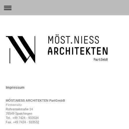
Impressum
MÖST.NIESS ARCHITEKTEN PartGmbB
Firmensitz
Rohrentalstraße 14
78549 Spaichingen
Tel. +49 7424 - 933534
Fax. +49 7424 - 933532