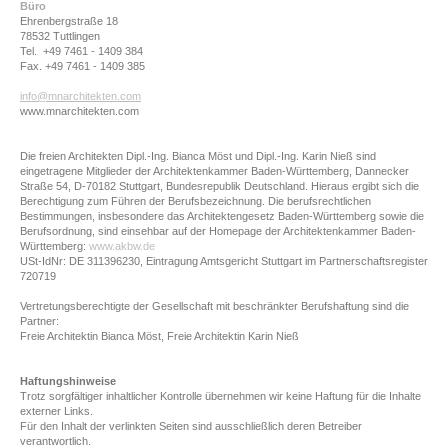
Büro
Ehrenbergstraße 18
78532 Tuttlingen
Tel. +49 7461 - 1409 384
Fax. +49 7461 - 1409 385
info@mnarchitekten.com
www.mnarchitekten.com
Die freien Architekten Dipl.-Ing. Bianca Möst und Dipl.-Ing. Karin Nieß sind
eingetragene Mitglieder der Architektenkammer Baden-Württemberg, Dannecker
Straße 54, D-70182 Stuttgart, Bundesrepublik Deutschland. Hieraus ergibt sich die
Berechtigung zum Führen der Berufsbezeichnung. Die berufsrechtlichen
Bestimmungen, insbesondere das Architektengesetz Baden-Württemberg sowie die
Berufsordnung, sind einsehbar auf der Homepage der Architektenkammer Baden-
Württemberg:
www.akbw.de
USt-IdNr: DE 311396230, Eintragung Amtsgericht Stuttgart im Partnerschaftsregister
720719
Vertretungsberechtigte der Gesellschaft mit beschränkter Berufshaftung sind die
Partner:
Freie Architektin Bianca Möst, Freie Architektin Karin Nieß
Haftungshinweise
Trotz sorgfältiger inhaltlicher Kontrolle übernehmen wir keine Haftung für die Inhalte
externer Links.
Für den Inhalt der v
erlinkten Seiten sind ausschließlich deren Betreiber
verantwortlich.