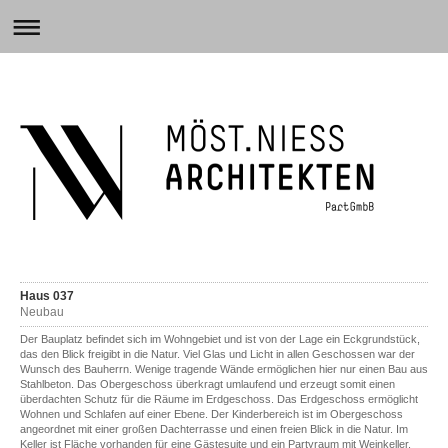
Haus 037
Neubau
Der Bauplatz befindet sich im Wohngebiet und ist von der Lage ein Eckgrundstück,
das den Blick freigibt in die Natur. Viel Glas und Licht in allen Geschossen war der
Wunsch des Bauherrn. Wenige tragende Wände ermöglichen hier nur einen Bau aus
Stahlbeton. Das Obergeschoss überkragt umlaufend und erzeugt somit einen
überdachten Schutz für die Räume im Erdgeschoss. Das Erdgeschoss ermöglicht
Wohnen und Schlafen auf einer Ebene. Der Kinderbereich ist im Obergeschoss
angeordnet mit einer großen Dachterrasse und einen freien Blick in die Natur. Im
Keller ist Fläche vorhanden für eine Gästesuite und ein Partyraum mit Weinkeller.